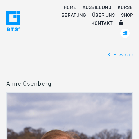
Skip
HOME
AUSBILDUNG
KURSE
to
BERATUNG
ÜBER UNS
SHOP
content
KONTAKT
Previous
Anne Osenberg