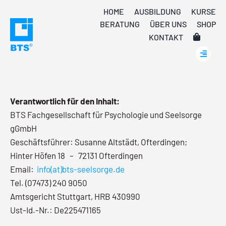
Skip
HOME
AUSBILDUNG
KURSE
to
BERATUNG
ÜBER UNS
SHOP
content
KONTAKT
Verantwortlich für den Inhalt:
BTS Fachgesellschaft für Psychologie und Seelsorge
gGmbH
Geschäftsführer: Susanne Altstädt, Ofterdingen;
Hinter Höfen 18 – 72131 Ofterdingen
Email:
info(at)bts-seelsorge.de
Tel. (07473) 240 9050
Amtsgericht Stuttgart, HRB 430990
Ust-Id.-Nr.: De225471165