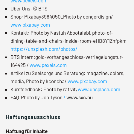
www.pexels.com
Über Uns: © BTS
Shop: Pixabay3964050_Photo by congerdisign/
www.pixabay.com
Kontakt: Photo by Nastuh Abootalebi, photo-of-
dining-table-and-chairs-inside-room-eHD8Y1Znfpkm
https://unsplash.com/photos/
BTS intern:gold-vorhangeschloss-verriegelungstur-
164425 /
www.pexels.com
Artikel zu Seelsorge und Beratung: magazine, colors,
media, Photo by kconcha/
www.pixabay.com
Kursfeedback: Photo by raf vit,
www.unsplash.com
FAQ:Photo by Jon Tyson
/
www.sxc.hu
Haftungsausschluss
Haftung für Inhalte