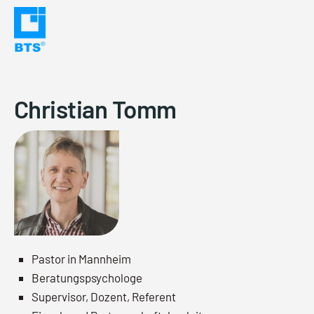
Skip
to
content
Christian Tomm
Pastor in Mannheim
Beratungspsychologe
Supervisor, Dozent, Referent