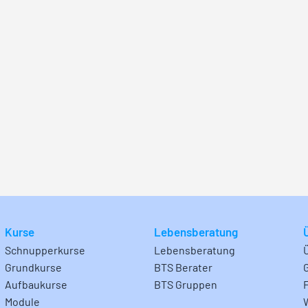
Kurse
Lebensberatung
Schnupperkurse
Lebensberatung
Grundkurse
BTS Berater
Aufbaukurse
BTS Gruppen
Module