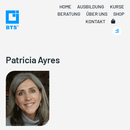
Skip
HOME
AUSBILDUNG
KURSE
to
BERATUNG
ÜBER UNS
SHOP
content
KONTAKT
Patricia Ayres