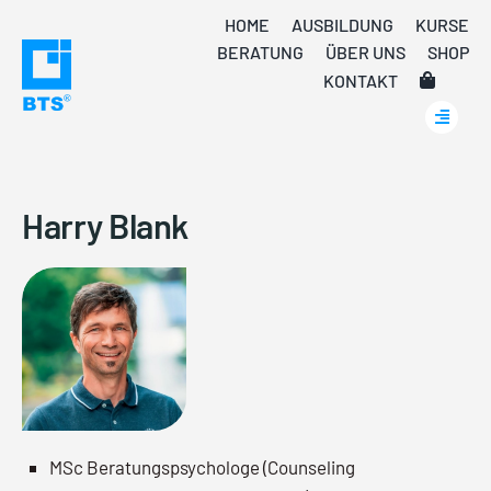
Skip
HOME
AUSBILDUNG
KURSE
to
BERATUNG
ÜBER UNS
SHOP
content
KONTAKT
Harry Blank
MSc Beratungspsychologe (Counseling