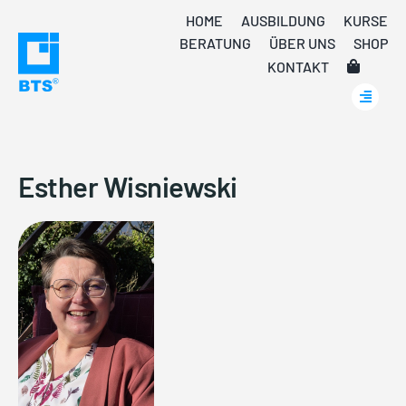
Skip
HOME
AUSBILDUNG
KURSE
to
BERATUNG
ÜBER UNS
SHOP
content
KONTAKT
Esther Wisniewski