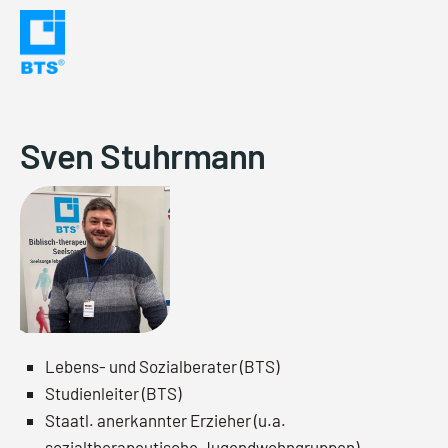
Skip
to
content
Sven Stuhrmann
Lebens- und Sozialberater (BTS)
Studienleiter (BTS)
Staatl. anerkannter Erzieher (u.a.
sozialtherapeutische Jugendwohngruppen)