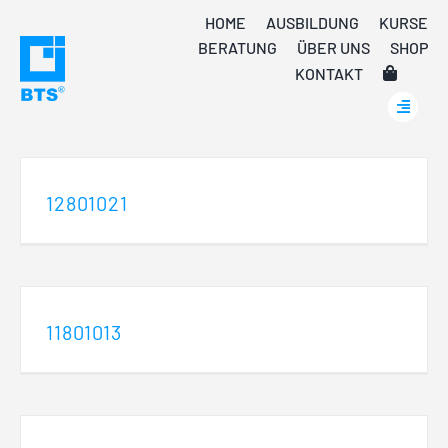
Skip
HOME
AUSBILDUNG
KURSE
to
BERATUNG
ÜBER UNS
SHOP
content
KONTAKT
12801021
11801013