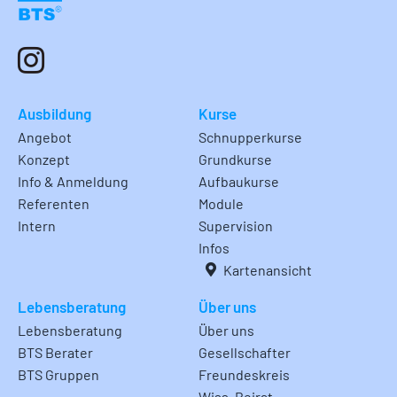
Ausbildung
Kurse
Angebot
Schnupperkurse
Konzept
Grundkurse
Info & Anmeldung
Aufbaukurse
Referenten
Module
Intern
Supervision
Infos
Kartenansicht
Lebensberatung
Über uns
Lebensberatung
Über uns
BTS Berater
Gesellschafter
BTS Gruppen
Freundeskreis
Wiss. Beirat