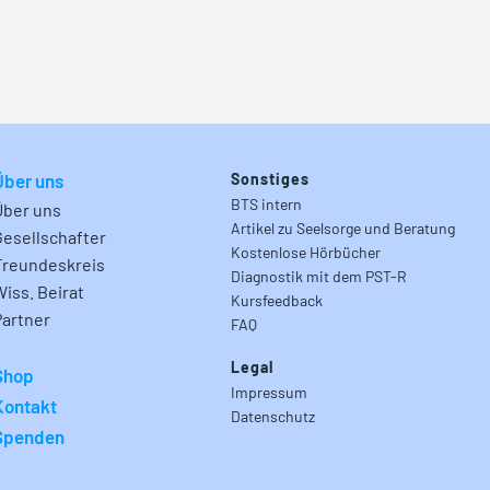
Über uns
Sonstiges
BTS intern
Über uns
Artikel zu Seelsorge und Beratung
Gesellschafter
Kostenlose Hörbücher
Freundeskreis
Diagnostik mit dem PST-R
Wiss. Beirat
Kursfeedback
Partner
FAQ
Legal
Shop
Impressum
Kontakt
Datenschutz
Spenden