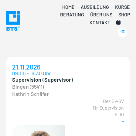
Skip
HOME
AUSBILDUNG
KURSE
to
BERATUNG
ÜBER UNS
SHOP
content
KONTAKT
21.11.2026
09:00 - 16:30 Uhr
Supervision (Supervisor)
Bingen (55411)
Kathrin Schäfer
Bez:SV-SV
Nr:Supervision
LE:10
-