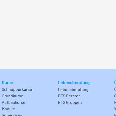
Kurse
Lebensberatung
Schnupperkurse
Lebensberatung
Grundkurse
BTS Berater
Aufbaukurse
BTS Gruppen
Module
Supervision