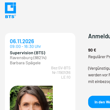
Skip
to
content
Anmeld
06.11.2026
09:00 - 16:30 Uhr
90 €
Supervision (BTS)
Regulärer Pr
Ravensburg (88214)
Barbara Spägele
Bez:SV-BTS
(Vergünstig
Nr:11901016
werden vor 
LE:10
mit einbezo
In den W