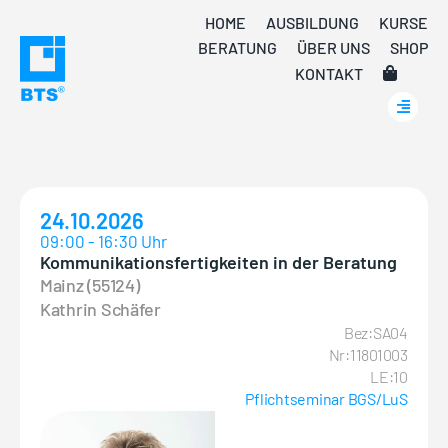
Skip
HOME
AUSBILDUNG
KURSE
to
BERATUNG
ÜBER UNS
SHOP
content
KONTAKT
24.10.2026
09:00 - 16:30 Uhr
Kommunikationsfertigkeiten in der Beratung
Mainz (55124)
Kathrin Schäfer
Bez:SA04
Nr:11801003
LE:10
Pflichtseminar BGS/LuS