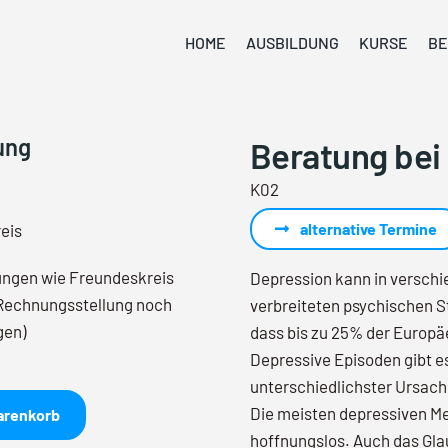
HOME
AUSBILDUNG
KURSE
BE
ung
Beratung bei
K02
alternative Termine
eis
ungen wie Freundeskreis
Depression kann in versch
Rechnungsstellung noch
verbreiteten psychischen 
gen)
dass bis zu 25% der Europä
Depressive Episoden gibt es
unterschiedlichster Ursach
Die meisten depressiven M
arenkorb
hoffnungslos. Auch das Gla