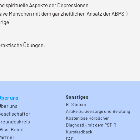
nd spirituelle Aspekte der Depressionen
essive Menschen mit dem ganzheitlichen Ansatz der ABPS.)
örige
praktische Übungen.
Über uns
Sonstiges
BTS intern
Über uns
Artikel zu Seelsorge und Beratung
Gesellschafter
Kostenlose Hörbücher
Freundeskreis
Diagnostik mit dem PST-R
Wiss. Beirat
Kursfeedback
Partner
FAQ