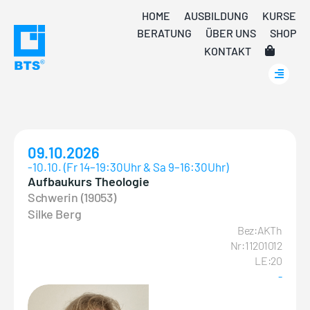
Skip
HOME
AUSBILDUNG
KURSE
to
BERATUNG
ÜBER UNS
SHOP
content
KONTAKT
09.10.2026
-10.10. (Fr 14–19:30Uhr & Sa 9–16:30Uhr)
Aufbaukurs Theologie
Schwerin (19053)
Silke Berg
Bez:AKTh
Nr:11201012
LE:20
-