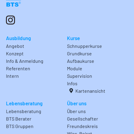
Ausbildung
Kurse
Angebot
Schnupperkurse
Konzept
Grundkurse
Info & Anmeldung
Aufbaukurse
Referenten
Module
Intern
Supervision
Infos
Kartenansicht
Lebensberatung
Über uns
Lebensberatung
Über uns
BTS Berater
Gesellschafter
BTS Gruppen
Freundeskreis
Wiss. Beirat