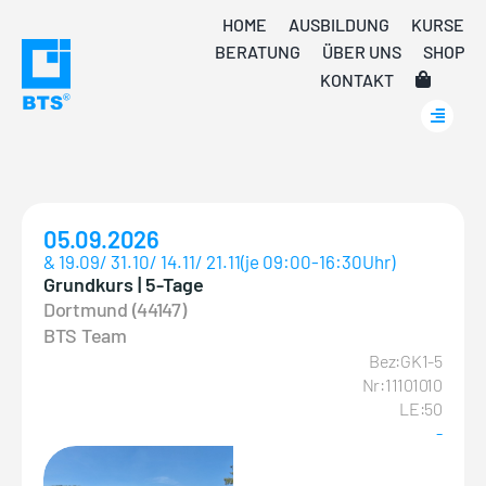
Skip
HOME
AUSBILDUNG
KURSE
to
BERATUNG
ÜBER UNS
SHOP
content
KONTAKT
05.09.2026
& 19.09/ 31.10/ 14.11/ 21.11(je 09:00-16:30Uhr)
Grundkurs | 5-Tage
Dortmund (44147)
BTS Team
Bez:GK1-5
Nr:11101010
LE:50
-