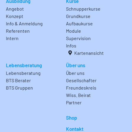
Ausbildung
Kurse
Angebot
Schnupperkurse
Konzept
Grundkurse
Info & Anmeldung
Aufbaukurse
Referenten
Module
Intern
Supervision
Infos
Kartenansicht
Lebensberatung
Über uns
Lebensberatung
Über uns
BTS Berater
Gesellschafter
BTS Gruppen
Freundeskreis
Wiss. Beirat
Partner
Shop
Kontakt