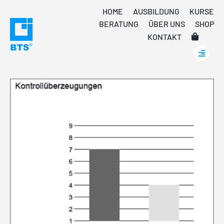
Skip
HOME
AUSBILDUNG
KURSE
to
BERATUNG
ÜBER UNS
SHOP
content
KONTAKT