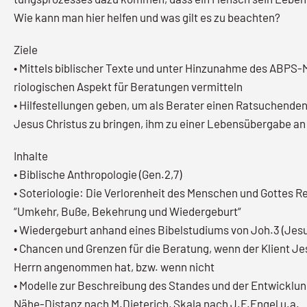
Wie kann man hier helfen und was gilt es zu beachten?
Ziele
• Mittels biblischer Texte und unter Hinzunahme des ABPS-
riologischen Aspekt für Beratungen vermitteln
• Hilfestellungen geben, um als Berater einen Ratsuchenden
Jesus Christus zu bringen, ihm zu einer Lebensübergabe an 
Inhalte
• Biblische Anthropologie (Gen.2,7)
• Soteriologie: Die Verlorenheit des Menschen und Gottes R
“Umkehr, Buße, Bekehrung und Wiedergeburt“
• Wiedergeburt anhand eines Bibelstudiums von Joh.3 (Je
• Chancen und Grenzen für die Beratung, wenn der Klient Jes
Herrn angenommen hat, bzw. wenn nicht
• Modelle zur Beschreibung des Standes und der Entwicklun
Nähe-Distanz nach M.Dieterich, Skala nach J.F.Engel u.a.