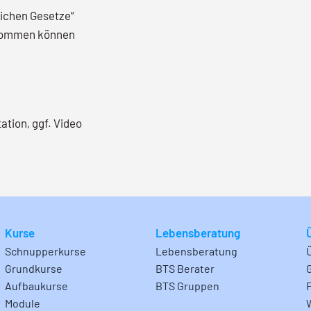
lichen Gesetze“
g kommen können
ation, ggf. Video
Kurse
Lebensberatung
Schnupperkurse
Lebensberatung
Grundkurse
BTS Berater
Aufbaukurse
BTS Gruppen
Module