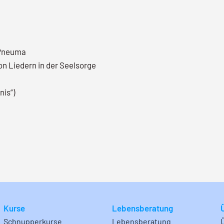
 Pneuma
on Liedern in der Seelsorge
nis“)
Kurse
Lebensberatung
Schnupperkurse
Lebensberatung