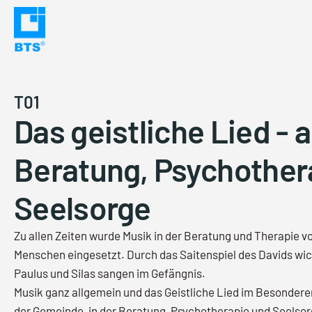
Skip
to
content
T01
Das geistliche Lied - al
Beratung, Psychother
Seelsorge
Zu allen Zeiten wurde Musik in der Beratung und Therapie v
Menschen eingesetzt. Durch das Saitenspiel des Davids wich
Paulus und Silas sangen im Gefängnis.
Musik ganz allgemein und das Geistliche Lied im Besondere
der Gemeinde, in der Beratung, Psychotherapie und Seelso