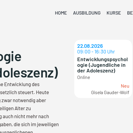
HOME
AUSBILDUNG
KURSE
BE
22.08.2026
ogie
09:00 - 16:30 Uhr
Entwicklungspsychol
ogie (Jugendliche in
doleszenz)
der Adoleszenz)
Online
he Entwicklung des
Neu
tzlich steuert. Heute
Gisela Gauder-Wolf
g zwar notwendig aber
iligen Alter zu
g auch nicht mehr nach
ben, die sich im jeweiligen
s ausgeglichenen