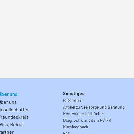
Über uns
Sonstiges
BTS intern
Über uns
Artikel zu Seelsorge und Beratung
Gesellschafter
Kostenlose Hörbücher
Freundeskreis
Diagnostik mit dem PST-R
Wiss. Beirat
Kursfeedback
Partner
FAQ