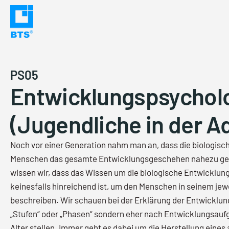
Skip
to
content
PS05
Entwicklungspsychol
(Jugendliche in der A
Noch vor einer Generation nahm man an, dass die biologisc
Menschen das gesamte Entwicklungsgeschehen nahezu gese
wissen wir, dass das Wissen um die biologische Entwicklun
keinesfalls hinreichend ist, um den Menschen in seinem jewe
beschreiben. Wir schauen bei der Erklärung der Entwicklun
„Stufen“ oder „Phasen“ sondern eher nach Entwicklungsaufga
Alter stellen. Immer geht es dabei um die Herstellung eine