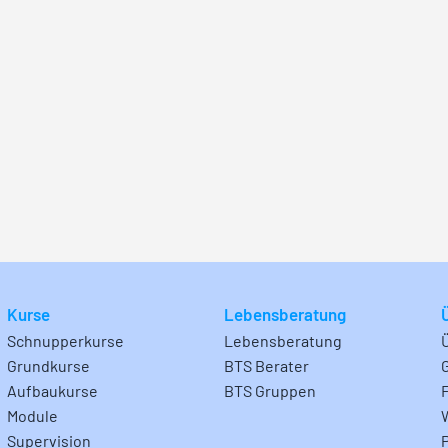
Kurse
Lebensberatung
Schnupperkurse
Lebensberatung
Grundkurse
BTS Berater
Aufbaukurse
BTS Gruppen
Module
Supervision